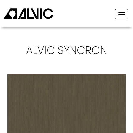
Togg
navi
ALVIC SYNCRON