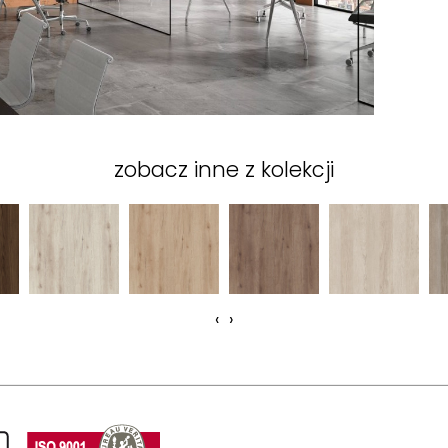
zobacz inne z kolekcji
‹
›