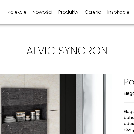
Kolekcje
Nowości
Produkty
Galeria
Inspiracje
ALVIC SYNCRON
Po
Eleg
Eleg
boh
odci
różn