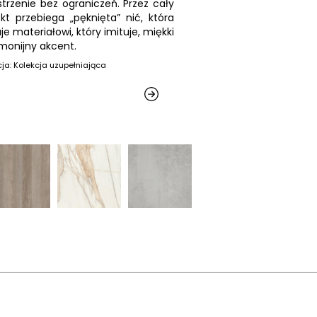
strzenie bez ograniczeń. Przez cały
ekt przebiega „pęknięta” nić, która
je materiałowi, który imituje, miękki
rmonijny akcent.
cja: Kolekcja uzupełniająca
r płyty: 2750x1220 mm