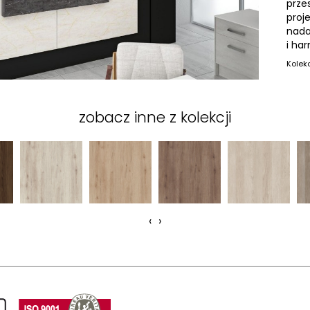
prze
proj
nada
i ha
Kolek
Wymia
zobacz inne z kolekcji
‹
›