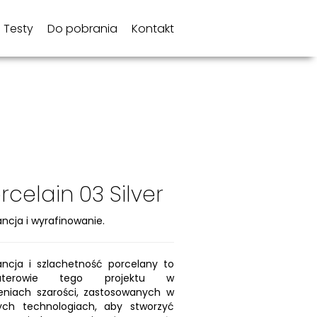
Testy
Do pobrania
Kontakt
rcelain 03 Silver
ancja i wyrafinowanie.
ancja i szlachetność porcelany to
aterowie tego projektu w
eniach szarości, zastosowanych w
ych technologiach, aby stworzyć