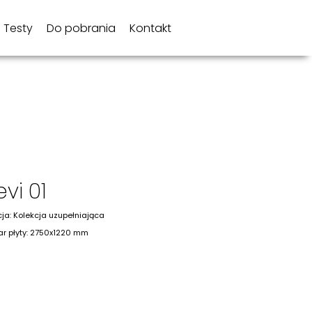
Testy
Do pobrania
Kontakt
evi 01
cja: Kolekcja uzupełniająca
r płyty: 2750x1220 mm